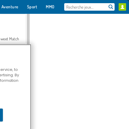
Aventure
Sport
MMO
Pour toi
Sweet Match
ervice, to
tising. By
en Solitaire
information
Farmerama