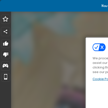
Nou
We proces
assist ou
clicking t
see our p
Cookie Po