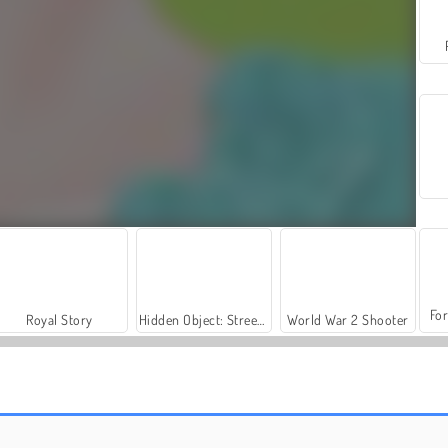
For
Royal Story
Hidden Object: Street of Secrets
World War 2 Shooter
Let's Fish!
Nettoyage de Maison de Poupée