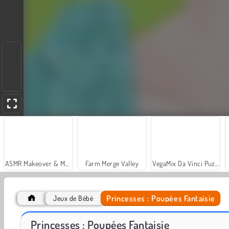
ASMR Makeover & Makeup Studio
Farm Merge Valley
VegaMix Da Vinci Puzzles
Princesses : Poupées Fantaisie
Jeux de Bébé
Car Parking City Duel
Casino World
Princesses : Poupées Fantaisie