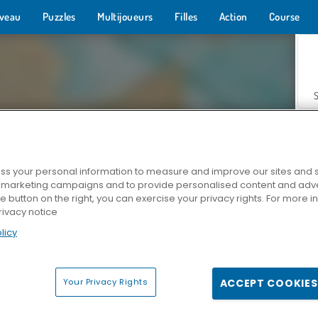
veau
Puzzles
Multijoueurs
Filles
Action
Course
s your personal information to measure and improve our sites and s
r marketing campaigns and to provide personalised content and adver
Z
he button on the right, you can exercise your privacy rights. For more 
rivacy notice
licy
Your Privacy Rights
ACCEPT COOKIES