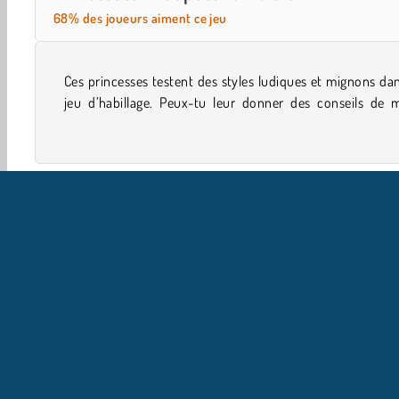
68% des joueurs aiment ce jeu
Ces princesses testent des styles ludiques et mignons da
tandis qu'elles expérimentent des robes adorables
jeu d’habillage. Peux-tu leur donner des conseils de 
Simulation de vie
Jeux De Poupées
Filles
Mobile
I