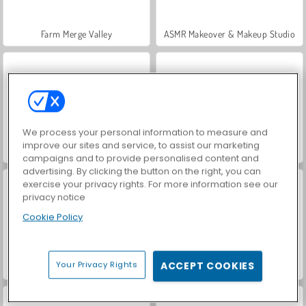
Farm Merge Valley
ASMR Makeover & Makeup Studio
We process your personal information to measure and
improve our sites and service, to assist our marketing
VegaMix Da Vinci Puzzles
Royal Story
campaigns and to provide personalised content and
advertising. By clicking the button on the right, you can
exercise your privacy rights. For more information see our
privacy notice
Cookie Policy
Your Privacy Rights
ACCEPT COOKIES
Hidden Object: Street of Secrets
World War 2 Shooter