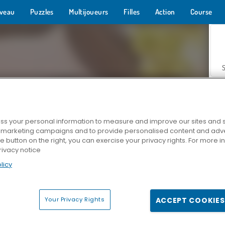
veau
Puzzles
Multijoueurs
Filles
Action
Course
s your personal information to measure and improve our sites and s
r marketing campaigns and to provide personalised content and adver
Z
he button on the right, you can exercise your privacy rights. For more 
rivacy notice
licy
Your Privacy Rights
ACCEPT COOKIES