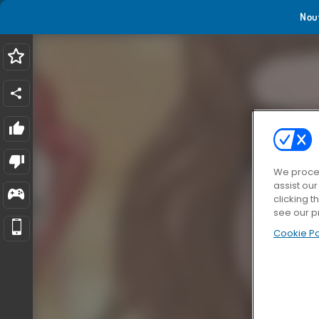
Nou
We proces
assist ou
clicking t
see our p
Cookie Po