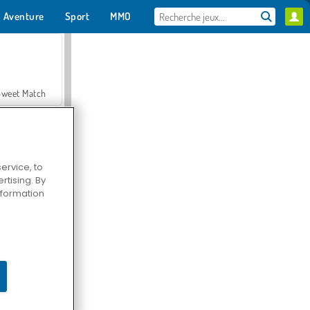
Aventure
Sport
MMO
Pour toi
Sweet Match
ervice, to
tising. By
en Solitaire
information
Farmerama