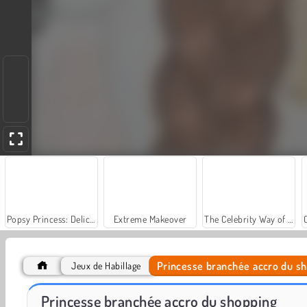
Popsy Princess: Delicious Fashion
Extreme Makeover
The Celebrity Way of Life
Princesse branchée accro du s
Jeux de Habillage
Let's Fish!
Hidden Object: Street of Secrets
Princesse branchée accro du shopping