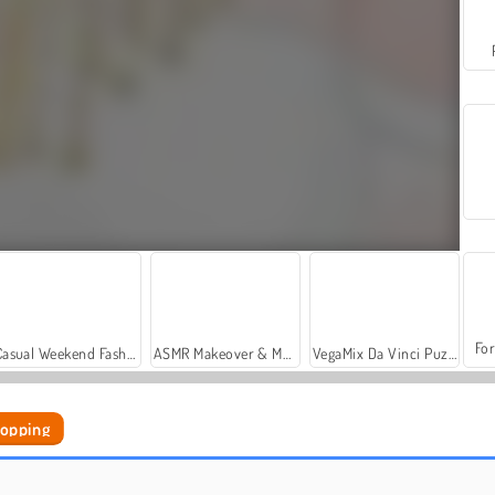
For
Casual Weekend Fashionistas
ASMR Makeover & Makeup Studio
VegaMix Da Vinci Puzzles
hopping
World War 2 Shooter
Farm Merge Valley