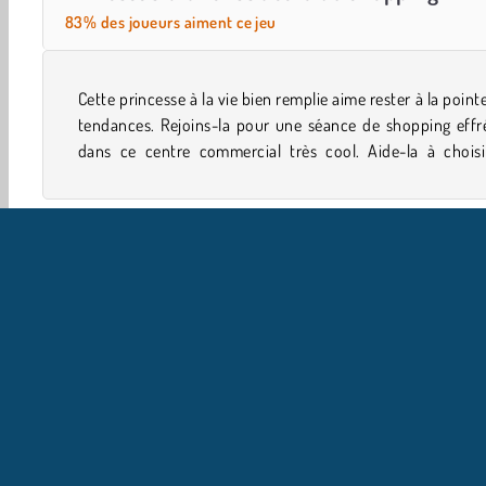
83% des joueurs aiment ce jeu
Cette princesse à la vie bien remplie aime rester à la point
nouvelles chaussures et tenues, ou bien même une nouv
tendances. Rejoins-la pour une séance de shopping effr
dans ce centre commercial très cool. Aide-la à choisi
Jeux De Shopping
Filles
Princesse
I