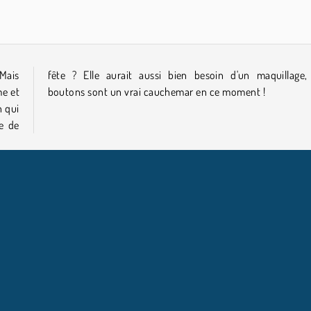
 Mais
 ses
me et
boutons sont un vrai cauchemar en ce moment !
n qui
ge de
NFOS ENTREPRISE
HILFE
Conditions d’utilisation
Acceptation des cookies
Hilfe