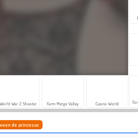
For
World War 2 Shooter
Farm Merge Valley
Casino World
oween de princesse
Maquillage pour Halloween
Iconic Halloween Costumes