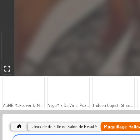
ASMR Makeover & Makeup Studio
VegaMix Da Vinci Puzzles
Hidden Object: Street of Secrets
Maquillage Hall
Jeux de de Fille de Salon de Beauté
Let's Fish!
Car Parking City Duel