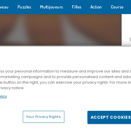
veau
Puzzles
Multijoueurs
Filles
Action
Course
s your personal information to measure and improve our sites and s
r marketing campaigns and to provide personalised content and adver
Z
he button on the right, you can exercise your privacy rights. For more 
rivacy notice
licy
Your Privacy Rights
ACCEPT COOKIES