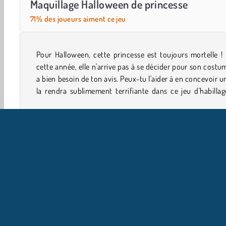
Maquillage Halloween de princesse
71% des joueurs aiment ce jeu
Pour Halloween, cette princesse est toujours mortelle !
fête ? Elle aurait aussi bien besoin d'un maquillage,
cette année, elle n'arrive pas à se décider pour son costu
a bien besoin de ton avis. Peux-tu l'aider à en concevoir u
la rendra sublimement terrifiante dans ce jeu d'habilla
Filles
Halloween
Mobile
Princesse
I