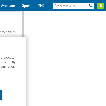
Aventure
Sport
MMO
Pour toi
Sweet Match
ervice, to
tising. By
en Solitaire
information
Farmerama