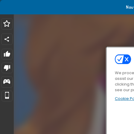
Nou
We proces
assist ou
clicking t
see our p
Cookie Po