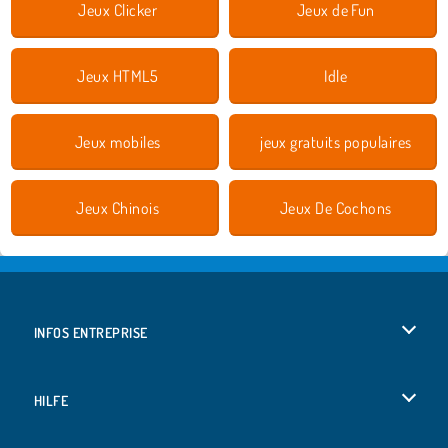
Jeux Clicker
Jeux de Fun
Jeux HTML5
Idle
Jeux mobiles
jeux gratuits populaires
Jeux Chinois
Jeux De Cochons
INFOS ENTREPRISE
Conditions d’utilisation
HILFE
Politique De Protection De La Vie Privée