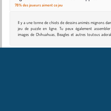
78% des joueurs aiment ce jeu
Il y a une tonne de chiots de dessins animés mignons da
Découvre à quelle vitesse tu pourras terminer tous l
jeu de puzzle en ligne. Tu peux également assembler
images de Chihuahuas, Beagles et autres toutous adorab
Simulation de vie
Jeux De Cartoon
Puzzle
Mobil
I