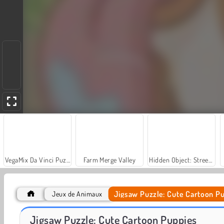
VegaMix Da Vinci Puzzles
Farm Merge Valley
Hidden Object: Street of Secrets
Jigsaw Puzzle: Cute Cartoon P
Jeux de Animaux
Car Parking City Duel
Let's Fish!
Jigsaw Puzzle: Cute Cartoon Puppies