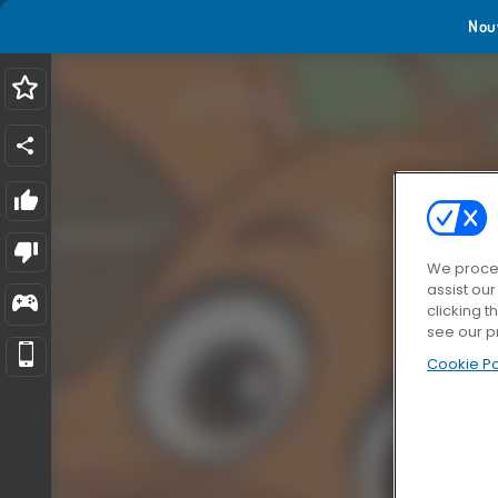
Nou
We proces
assist ou
clicking t
see our p
Cookie Po