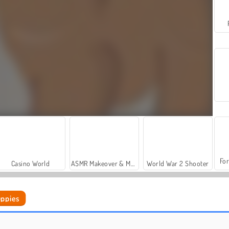
For
Casino World
ASMR Makeover & Makeup Studio
World War 2 Shooter
uppies
Jigsaw Puzzle: Cute Puppies
Puzzles d'Enfant : Tigre