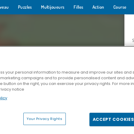
veau
Puzzles
Multijoueurs
Filles
Action
Course
s your personal information to measure and improve our sites and s
r marketing campaigns and to provide personalised content and adver
Z
he button on the right, you can exercise your privacy rights. For more 
rivacy notice
licy
Your Privacy Rights
ACCEPT COOKIES