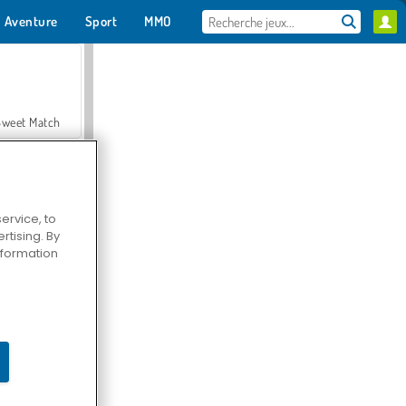
Aventure
Sport
MMO
Pour toi
Sweet Match
ervice, to
tising. By
en Solitaire
information
Farmerama