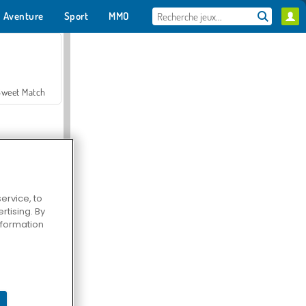
Aventure
Sport
MMO
Pour toi
Sweet Match
ervice, to
tising. By
en Solitaire
information