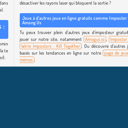
 dans
désactiver les rayons laser qui bloquent la sortie ?
al.
Joue à d'autres jeux en ligne gratuits comme Imposter
Among Us
 :
Tu peux trouver plein d'autres jeux d'imposteur gratui
jouer sur notre site, notamment
Amogus.io
,
Impostor
hemin
We're Impostors : Kill Together
. Ou découvre d'autres 
la te
basés sur les tendances en ligne sur notre
page de jeu
er).
mèmes
.
tous,
Qui a créé Imposter Among Us: Escape From Prison ?
. Tu
Imposter Among Us: Escape From Prison
a été créé
 les
Stickman vs Monster School.
 jeu
jets
rdre
Quand Imposter Among Us est-il sorti ?
Ce jeu est sorti le 24 décembre 2025.