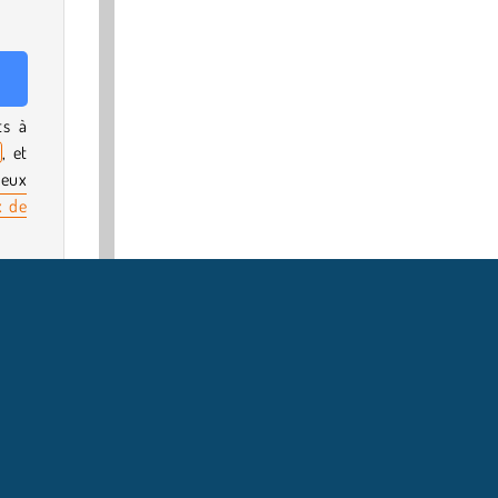
ts à
, et
jeux
x de
 par