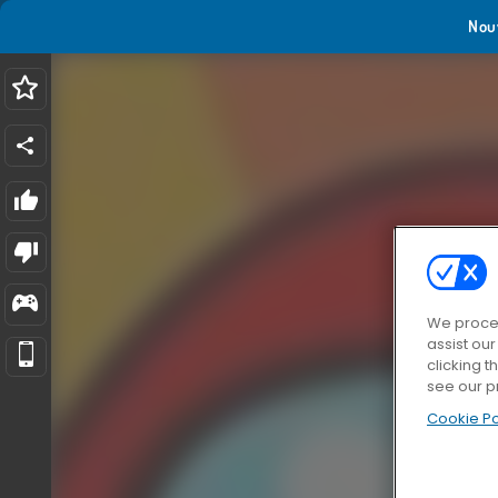
Nou
We proces
assist ou
clicking t
see our p
Cookie Po