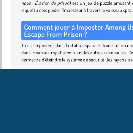
nous : Évasion de prison
) est un jeu de puzzle amusant
lequel tu dois guider l'Imposteur à travers le vaisseau spati
Comment jouer à Imposter Among Us
Escape From Prison ?
Tu es l'imposteur dans la station spatiale. Trace-toi un c
dans le vaisseau spatial en tuant les autres astronautes. Ce
permettra d'éteindre le système de sécurité (les rayons las
Les nombreux niveaux de ce jeu amusant se ressemblent 
mais il y a à chaque fois un nouveau rebondissement
devras peut-être jouer le niveau à l'envers, avec
commandes mélangées, dans l'obscurité, ou comme un
rétro avec des images en pixels. D'autres fois, des ob
peuvent être manquants ou cachés, ou placés dans un o
complètement différent.