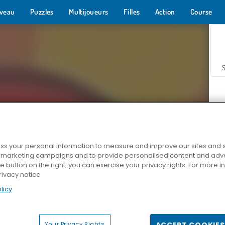
veau
Puzzles
Multijoueurs
Filles
Action
Course
s your personal information to measure and improve our sites and s
r marketing campaigns and to provide personalised content and adver
Z
he button on the right, you can exercise your privacy rights. For more 
rivacy notice
licy
Your Privacy Rights
ACCEPT COOKIES