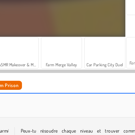
For
ASMR Makeover & Makeup Studio
Farm Merge Valley
Car Parking City Duel
om Prison
Galaxy Attack: Alien Shooter
Frontline
armi
Peux-tu résoudre chaque niveau et trouver comm