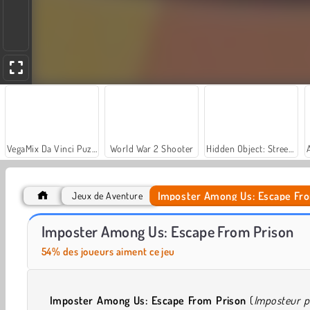
VegaMix Da Vinci Puzzles
World War 2 Shooter
Hidden Object: Street of Secrets
Imposter Among Us: Escape Fr
Jeux de Aventure
Let's Fish!
Run
Imposter Among Us: Escape From Prison
54% des joueurs aiment ce jeu
Imposter Among Us: Escape From Prison
(
Imposteur p