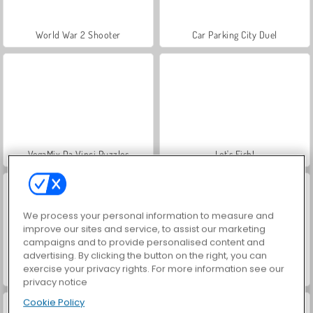
World War 2 Shooter
Car Parking City Duel
VegaMix Da Vinci Puzzles
Let's Fish!
We process your personal information to measure and
improve our sites and service, to assist our marketing
campaigns and to provide personalised content and
advertising. By clicking the button on the right, you can
exercise your privacy rights. For more information see our
Farm Merge Valley
Hidden Object: Street of Secrets
privacy notice
Cookie Policy