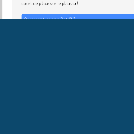
court de place sur le plateau !
Comment jouer à Get 12 ?
Get 12 est un
jeu de logique
stimulant. Combine les c
numérotés jusqu’à ce que l’un d’entre eux soit orn
nombre 12. Lorsque tu fusionnes deux cubes, leur va
augmente de 1. Par exemple, si tu fusionnes deux cubes 
d’un 3, ils deviendront un seul cube orné d’un 4.
Solo
Blocs de couleurs
HTML5
Mobile
Popul
I