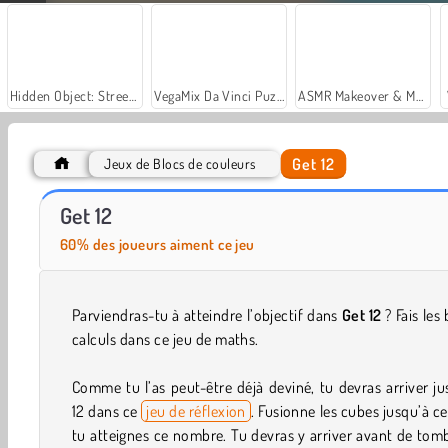
Hidden Object: Street of Secrets
VegaMix Da Vinci Puzzles
ASMR Makeover & Makeup Studio
Get 12
Jeux de Blocs de couleurs
Casino World
Let's Fish!
Get 12
60% des joueurs aiment ce jeu
Parviendras-tu à atteindre l’objectif dans
Get 12
? Fais les
calculs dans ce jeu de maths.
Comme tu l’as peut-être déjà deviné, tu devras arriver j
12 dans ce
jeu de réflexion
. Fusionne les cubes jusqu’à c
tu atteignes ce nombre. Tu devras y arriver avant de tom