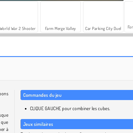
For
World War 2 Shooter
Farm Merge Valley
Car Parking City Duel
Beauty Puzzle
Colored Bricks
 bons
Commandes du jeu
CLIQUE GAUCHE pour combiner les cubes.
usque
e que
Jeux similaires
ber à