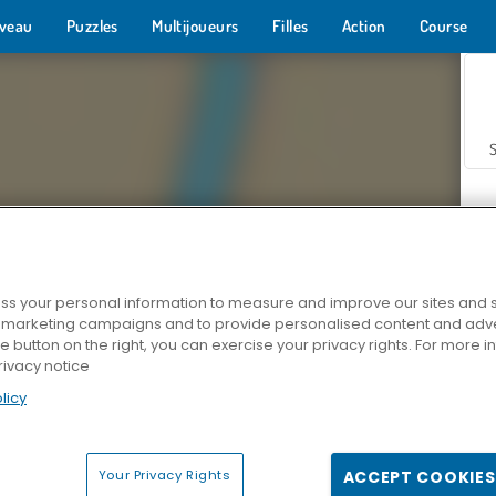
veau
Puzzles
Multijoueurs
Filles
Action
Course
s your personal information to measure and improve our sites and s
r marketing campaigns and to provide personalised content and adver
Z
he button on the right, you can exercise your privacy rights. For more 
rivacy notice
licy
Your Privacy Rights
ACCEPT COOKIES