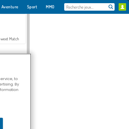
Aventure
Sport
MMO
Pour toi
Sweet Match
ervice, to
tising. By
en Solitaire
information