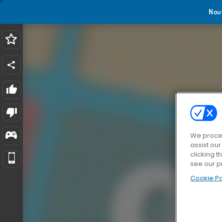
Nou
We proces
assist ou
clicking t
see our p
Cookie Po