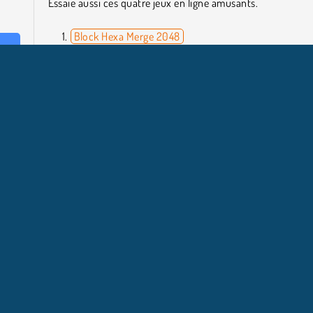
Essaie aussi ces quatre jeux en ligne amusants.
Block Hexa Merge 2048
Ten
ubes
Snakes and Ladders
é du
Sudoku Classic
leur
ornés
Qui a créé Get 12 ?
Get 12 a été créé par Gamesonline.co.id.
aire
Puzzles
NFOS ENTREPRISE
HILFE