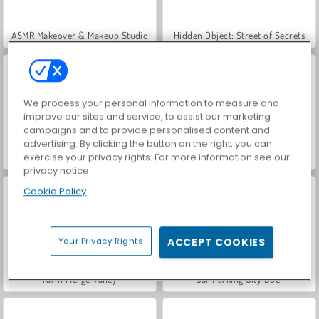
ASMR Makeover & Makeup Studio
Hidden Object: Street of Secrets
We process your personal information to measure and
improve our sites and service, to assist our marketing
campaigns and to provide personalised content and
advertising. By clicking the button on the right, you can
exercise your privacy rights. For more information see our
VegaMix Da Vinci Puzzles
World War 2 Shooter
privacy notice
Cookie Policy
Your Privacy Rights
ACCEPT COOKIES
Farm Merge Valley
Car Parking City Duel