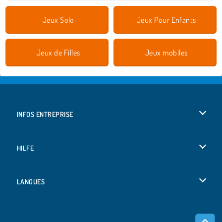
Jeux Solo
Jeux Pour Enfants
Jeux de Filles
Jeux mobiles
INFOS ENTREPRISE
Conditions d’utilisation
HILFE
Politique De Protection De La Vie Privée
Hilfe
LANGUES
Cookies
Deutsch