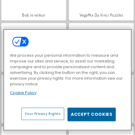
Bob le voleur
VegaMix Da Vinci Puzzles
We process your personal information to measure and
improve our sites and service, to assist our marketing
campaigns and to provide personalised content and
Hidden Object: Street of Secrets
ASMR Makeover & Makeup Studio
advertising. By clicking the button on the right, you can
exercise your privacy rights. For more information see our
privacy notice
Cookie Policy
Your Privacy Rights
ACCEPT COOKIES
World War 2 Shooter
Farm Merge Valley