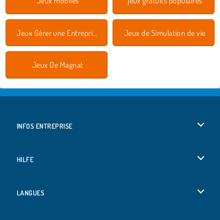
Jeux mobiles
jeux gratuits populaires
Jeux Gérer une Entreprise
Jeux de Simulation de vie
Jeux De Magnat
INFOS ENTREPRISE
Conditions d’utilisation
HILFE
Politique De Protection De La Vie Privée
Hilfe
LANGUES
Cookies
English