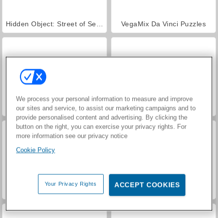
Hidden Object: Street of Secrets
VegaMix Da Vinci Puzzles
We process your personal information to measure and improve
Car Parking City Duel
ASMR Makeover & Makeup Studio
our sites and service, to assist our marketing campaigns and to
provide personalised content and advertising. By clicking the
button on the right, you can exercise your privacy rights. For
more information see our privacy notice
Cookie Policy
Your Privacy Rights
ACCEPT COOKIES
World War 2 Shooter
Farm Merge Valley