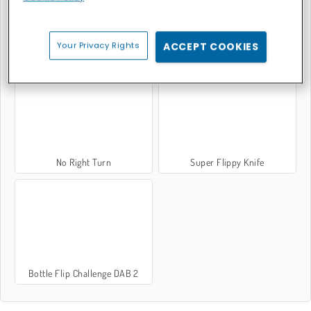
Your Privacy Rights
ACCEPT COOKIES
Plongeon extrême
Flip the Gun
No Right Turn
Super Flippy Knife
Bottle Flip Challenge DAB 2