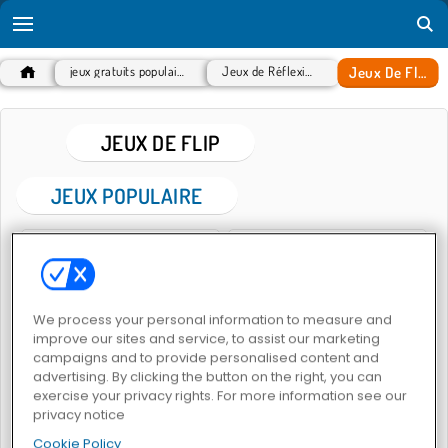
Jeux De Flip
jeux gratuits populaires
Jeux de Réflexion
JEUX DE FLIP
JEUX POPULAIRE
We process your personal information to measure and
improve our sites and service, to assist our marketing
campaigns and to provide personalised content and
Flipping Gun Simulator
Lancer de couteaux
advertising. By clicking the button on the right, you can
exercise your privacy rights. For more information see our
privacy notice
Cookie Policy