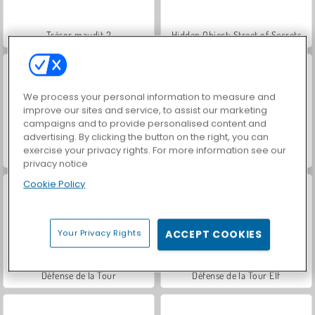
Trésor maudit 2
Hidden Object: Street of Secrets
We process your personal information to measure and
improve our sites and service, to assist our marketing
campaigns and to provide personalised content and
advertising. By clicking the button on the right, you can
exercise your privacy rights. For more information see our
VegaMix Da Vinci Puzzles
Car Parking City Duel
privacy notice
Cookie Policy
Your Privacy Rights
ACCEPT COOKIES
Défense de la Tour
Défense de la Tour Elf