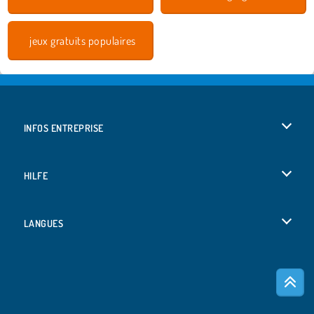
jeux gratuits populaires
INFOS ENTREPRISE
Conditions d’utilisation
HILFE
Politique De Protection De La Vie Privée
Hilfe
LANGUES
Cookies
English
Acceptation des cookies
Deutsch