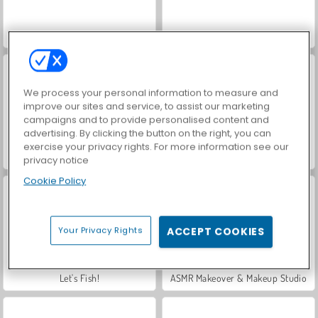
Car Parking City Duel
Hidden Object: Street of Secrets
We process your personal information to measure and
improve our sites and service, to assist our marketing
campaigns and to provide personalised content and
advertising. By clicking the button on the right, you can
exercise your privacy rights. For more information see our
World War 2 Shooter
VegaMix Da Vinci Puzzles
privacy notice
Cookie Policy
Your Privacy Rights
ACCEPT COOKIES
Let's Fish!
ASMR Makeover & Makeup Studio