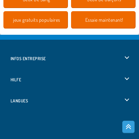
jeux gratuits populaires
Essaie maintenant!
INFOS ENTREPRISE
Conditions d’utilisation
HILFE
Politique De Protection De La Vie Privée
Hilfe
LANGUES
Cookies
English
Acceptation des cookies
Deutsch