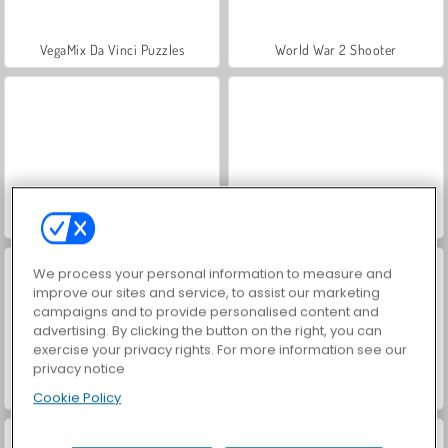
VegaMix Da Vinci Puzzles
World War 2 Shooter
Royal Story
Let's Fish!
We process your personal information to measure and
improve our sites and service, to assist our marketing
campaigns and to provide personalised content and
advertising. By clicking the button on the right, you can
exercise your privacy rights. For more information see our
privacy notice
Hidden Object: Street of Secrets
ASMR Makeover & Makeup Studio
Cookie Policy