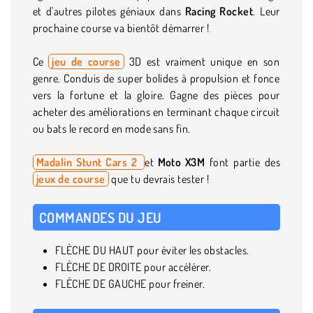
et d'autres pilotes géniaux dans
Racing Rocket
. Leur
prochaine course va bientôt démarrer !
Ce
jeu de course
3D est vraiment unique en son
genre. Conduis de super bolides à propulsion et fonce
vers la fortune et la gloire. Gagne des pièces pour
acheter des améliorations en terminant chaque circuit
ou bats le record en mode sans fin.
Madalin Stunt Cars 2
et
Moto X3M
font partie des
jeux de course
que tu devrais tester !
COMMANDES DU JEU
FLÈCHE DU HAUT pour éviter les obstacles.
FLÈCHE DE DROITE pour accélérer.
FLÈCHE DE GAUCHE pour freiner.