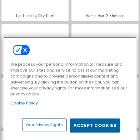
Car Parking City Duel
World War 2 Shooter
We process your personal information to measure and
Royal Story
Let's Fish!
improve our sites and service, to assist our marketing
campaigns and to provide personalised content and
advertising. By clicking the button on the right, you can
exercise your privacy rights. For more information see our
privacy notice
Cookie Policy
Farm Merge Valley
VegaMix Da Vinci Puzzles
Your Privacy Rights
ACCEPT COOKIES