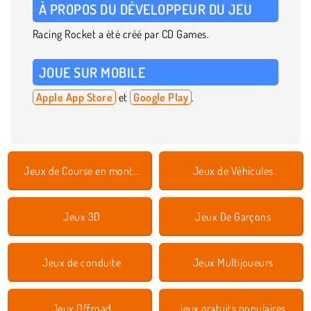
À PROPOS DU DÉVELOPPEUR DU JEU
Racing Rocket a été créé par CD Games.
JOUE SUR MOBILE
Apple App Store
et
Google Play
.
Jeux de Course en montée
Jeux de Véhicules
Jeux 3D
Jeux De Garçons
Jeux de conduite
Jeux Multijoueurs
Jeux Offroad
jeux gratuits populaires