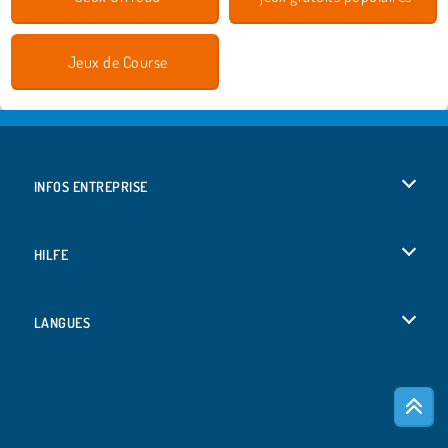
Jeux de Course
INFOS ENTREPRISE
Conditions d’utilisation
HILFE
Politique De Protection De La Vie Privée
Hilfe
LANGUES
Cookies
Deutsch
Acceptation des cookies
Русский