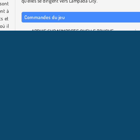
qu'elles se dirigent vers Lampada City.
 sont
ent à
Commandes du jeu
ts et
où il
APPUIE SUR N'IMPORTE QUELLE TOUCHE pour courir.
ver à
APPUIE SUR ESPACE pour sauter.
ns un
À propos du développeur du jeu
eing
Lampada Street a été créé par Vardan Aleksanyan
concepteur de jeu vidéo qui a aussi créé Striker Dummies.
s
Populaire