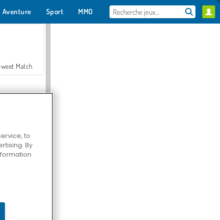
Aventure
Sport
MMO
Pour toi
Sweet Match
ervice, to
tising. By
en Solitaire
information