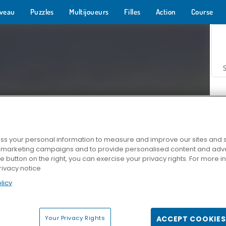
veau
Puzzles
Multijoueurs
Filles
Action
Course
s your personal information to measure and improve our sites and s
r marketing campaigns and to provide personalised content and adver
Z
he button on the right, you can exercise your privacy rights. For more 
rivacy notice
licy
Your Privacy Rights
ACCEPT COOKIES