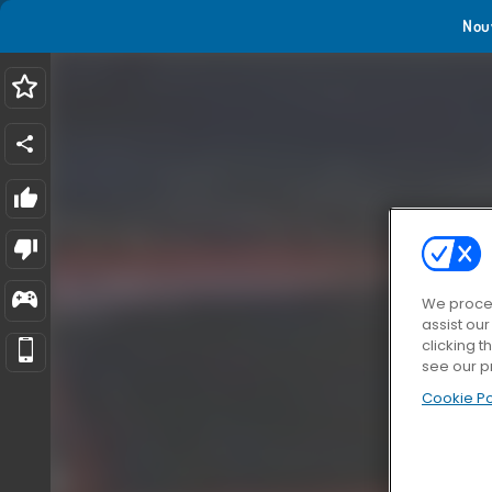
Nou
We proces
assist ou
clicking t
see our p
Cookie Po