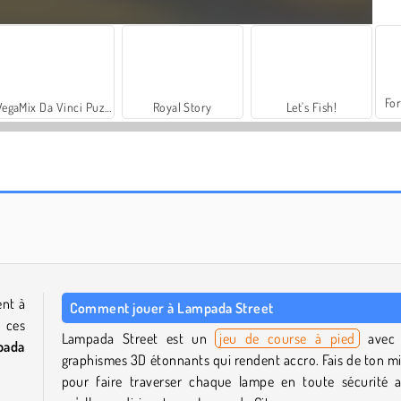
For
VegaMix Da Vinci Puzzles
Royal Story
Let's Fish!
Casino World
3D : collision colorée
ent à
Comment jouer à Lampada Street
à ces
Lampada Street est un
jeu de course à pied
avec 
pada
graphismes 3D étonnants qui rendent accro. Fais de ton m
pour faire traverser chaque lampe en toute sécurité a