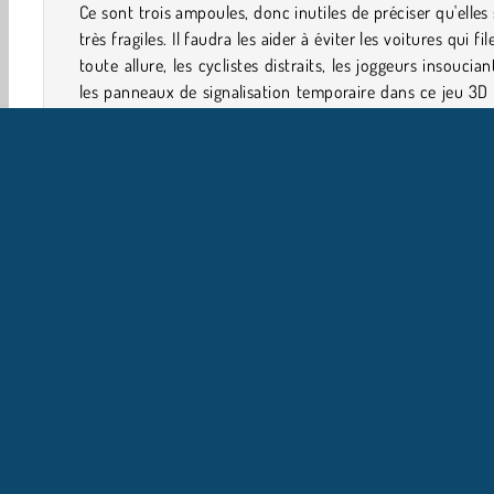
Ce sont trois ampoules, donc inutiles de préciser qu'elles
très fragiles. Il faudra les aider à éviter les voitures qui fil
toute allure, les cyclistes distraits, les joggeurs insoucian
les panneaux de signalisation temporaire dans ce jeu 3D 
faut traverser la rue. Elles risquent même de se retrou
éviter un marathon ou des conducteurs qui se croient da
film de course poursuite !
Si tu aimes les
jeux de temps
, tu devrais aussi tester
Bo
Flight Simulator
et
Traffic Run !
Solo
WebGL
Jeux 3D
Éviter
Jeux De Garçon