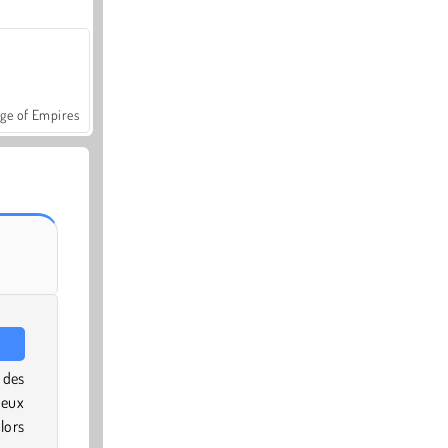
ge of Empires
des
ieux
lors