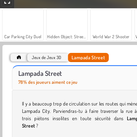
Car Parking City Duel
Hidden Object: Street of Secrets
World War 2 Shooter
Lampada Street
Jeux de Jeux 3D
ASMR Makeover & Makeup Studio
Farm Merge Valley
Lampada Street
78% des joueurs aiment ce jeu
Il y a beaucoup trop de circulation sur les routes qui mèn
Lampada City. Parviendras-tu à faire traverser la rue 
trois piétons insolites en toute sécurité dans
Lam
Street
?