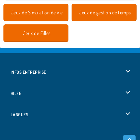
Jeux de Simulation de vie
Jeux de gestion de temps
Jeux de Filles
INFOS ENTREPRISE
Conditions d’utilisation
HILFE
Politique De Protection De La Vie Privée
Hilfe
LANGUES
Cookies
Deutsch