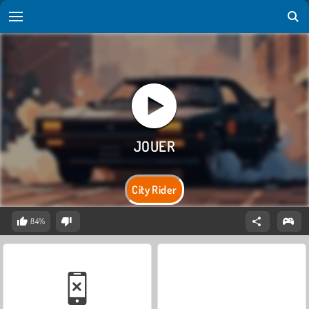
City Rider
84%