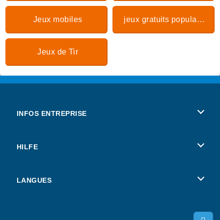
Jeux mobiles
jeux gratuits populaires
Jeux de Tir
INFOS ENTREPRISE
Conditions d’utilisation
HILFE
Politique De Protection De La Vie Privée
Hilfe
LANGUES
Cookies
Deutsch