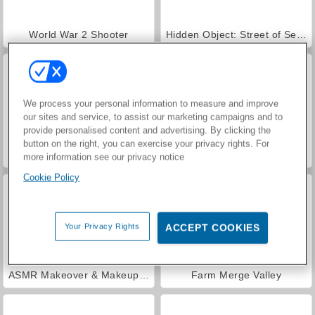
World War 2 Shooter
Hidden Object: Street of Secrets
We process your personal information to measure and improve
our sites and service, to assist our marketing campaigns and to
provide personalised content and advertising. By clicking the
button on the right, you can exercise your privacy rights. For
VegaMix Da Vinci Puzzles
Car Parking City Duel
more information see our privacy notice
Cookie Policy
Your Privacy Rights
ACCEPT COOKIES
ASMR Makeover & Makeup Studio
Farm Merge Valley