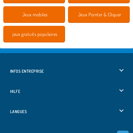
Jeux mobiles
Jeux Pointer & Cliquer
jeux gratuits populaires
INFOS ENTREPRISE
Conditions d’utilisation
HILFE
Politique De Protection De La Vie Privée
Hilfe
LANGUES
Cookies
Deutsch